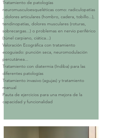
Tratamiento de patologías
neuromusculoesqueléticas como: radiculopatías
, dolores articulares (hombro, cadera, tobillo...),
tendinopatías, dolores musculares (roturas,
sobrecargas...) o problemas en nervio periférico
(túnel carpiano, ciática...)
Valoración Ecográfica con tratamiento
ecoguiado: punción seca, neuromodulación
percutánea...
Tratamiento con diatermia (Indiba) para las
diferentes patologías
Tratamiento invasivo (agujas) y tratamiento
manual
Pauta de ejercicios para una mejora de la
capacidad y funcionalidad