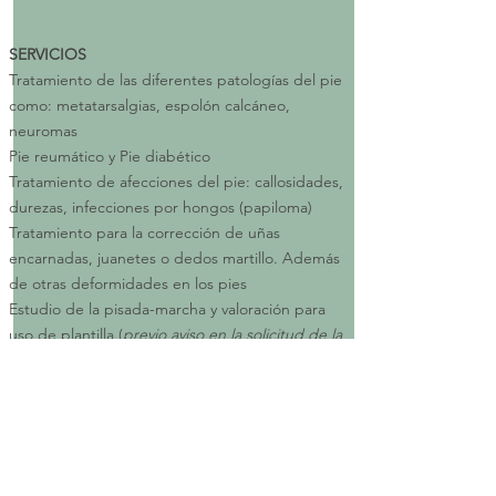
SERVICIOS
Tratamiento de las diferentes patologías del pie
como: metatarsalgias, espolón calcáneo,
neuromas
Pie reumático y Pie diabético
Tratamiento de afecciones del pie: callosidades,
durezas, infecciones por hongos (papiloma)
Tratamiento para la corrección de uñas
encarnadas, juanetes o dedos martillo. Además
de otras deformidades en los pies
Estudio de la pisada-marcha y valoración para
uso de plantilla (
previo aviso en la solicitud de la
cita
)