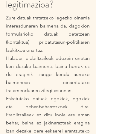
legitimazioa?
Zure datuak tratatzeko legezko oinarria
interesdunaren baimena da, dagokion
formularioko datuak betetzean
(kontaktua) pribatutasun-politikaren
laukitxoa onartuz.
Halaber, erabiltzaileak edozein unetan
ken dezake baimena, baina horrek ez
du eraginik izango kendu aurreko
baimenean oinarritutako
tratamenduaren zilegitasunean.
Eskatutako datuak egokiak, egokiak
eta behar-beharrezkoak dira.
Erabiltzaileak ez ditu inola ere eman
behar, baina ez jakinarazteak eragina
izan dezake bere eskaerei erantzuteko