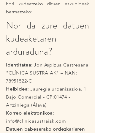
hori kudeatzeko dituen eskubideak
bermatzeko:
Nor da zure datuen
kudeaketaren
arduraduna?
Identitatea:
Jon Aspizua Castresana
"CLÍNICA SUSTRAIAK" – NAN:
78951522
-C
Helbidea:
Jauregia urbanizazioa, 1
Bajo Comercial - CP:01474 -
Artziniega (Álava)
Korreo elektronikoa:
info@clinicasustraiak.com
Datuen babeserako ordezkariaren