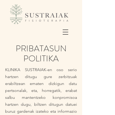
PRIBATASUN
POLITIKA
KLINIKA SUSTRAIAK-en oso serio
hartzen ditugu gure zerbitzuak
erabiltzean ematen dizkigun datu
pertsonalak, eta, horregatik, erabat
salbu mantentzeko konpromisoa
hartzen dugu, biltzen ditugun datuei
buruz gardenak izateko eta informazio