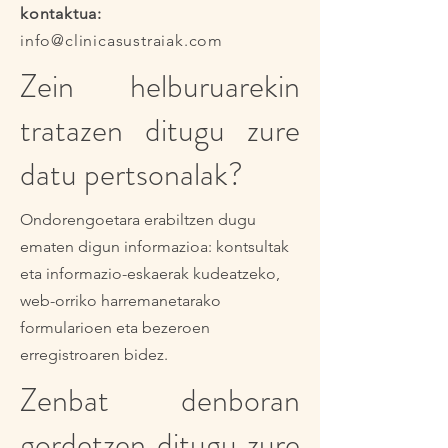
kontaktua:
info@clinicasustraiak.com
Zein helburuarekin
tratazen ditugu zure
datu pertsonalak?
Ondorengoetara erabiltzen dugu
ematen digun informazioa: kontsultak
eta informazio-eskaerak kudeatzeko,
web-orriko harremanetarako
formularioen eta bezeroen
erregistroaren bidez.
Zenbat denboran
gordetzen ditugu zure