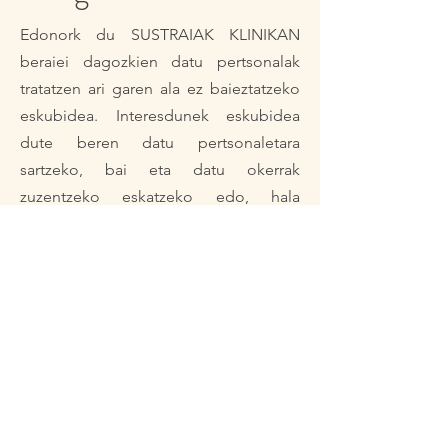
Edonork du SUSTRAIAK KLINIKAN
beraiei dagozkien datu pertsonalak
tratatzen ari garen ala ez baieztatzeko
eskubidea. Interesdunek eskubidea
dute beren datu pertsonaletara
sartzeko, bai eta datu okerrak
zuzentzeko eskatzeko edo, hala
badagokio, datuak ezabatzeko
eskatzeko ere, besteak beste, jasotako
helburuetarako beharrezkoak ez
direnean. Halaber, eskubidea dute
datu horien eramangarritasuna egiteko,
hala nahi badute.
Egoera jakin batzuetan, interesdunek
beren datuen tratamendua mugatzeko
eskatu ahal izango dute; kasu horretan,