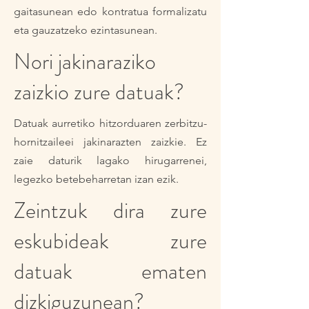
gaitasunean edo kontratua formalizatu
eta gauzatzeko ezintasunean.
Nori jakinaraziko
zaizkio zure datuak?
Datuak aurretiko hitzorduaren zerbitzu-
hornitzaileei jakinarazten zaizkie. Ez
zaie daturik lagako hirugarrenei,
legezko betebeharretan izan ezik.
Zeintzuk dira zure
eskubideak zure
datuak ematen
dizkiguzunean?