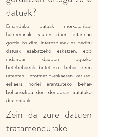
datuak?
Emandako datuak merkataritza-
harremanak irauten duen bitartean
gorde ko dira, interesdunak ez baditu
datuak ezabatzeko eskatzen, edo
indarrean dauden legezko
betebeharrak betetzeko behar diren
urteetan. Informazio-eskaeren kasuan,
eskaera horiei erantzuteko behar-
beharrezkoa den denboran tratatuko
dira datuak.
Zein da zure datuen
tratamendurako