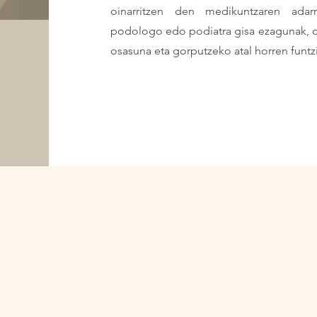
oinarritzen den medikuntzaren adar
podologo edo podiatra gisa ezagunak, oin
osasuna eta gorputzeko atal horren funtz