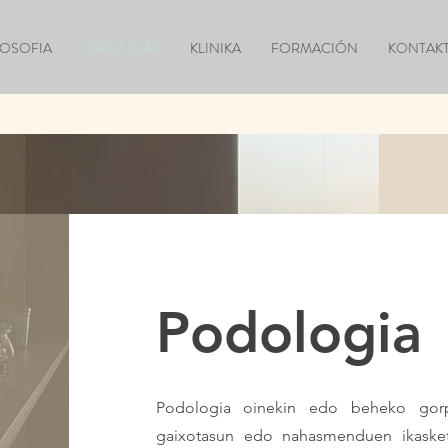
LOSOFIA
ZERBITZUAK
KLINIKA
FORMACIÓN
KONTAK
Podologia
Podologia oinekin edo beheko gorpu
gaixotasun edo nahasmenduen ikasket