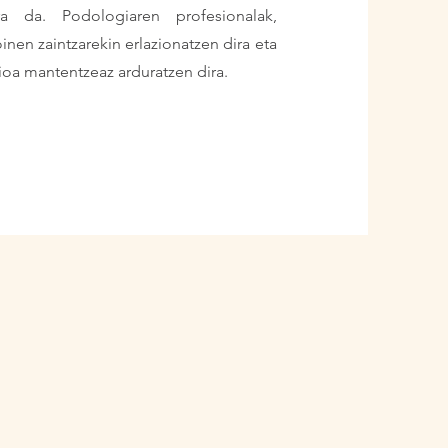
ra da. Podologiaren profesionalak,
en zaintzarekin erlazionatzen dira eta
ioa mantentzeaz arduratzen dira.