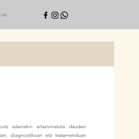
TUA
tz adarrekin erlazionatuta dauden
an, diagnostikoan eta tratamenduan