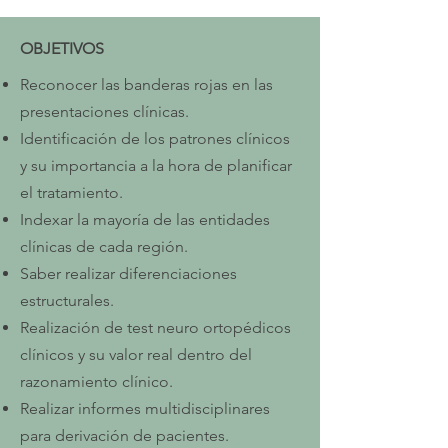
OBJETIVOS
Reconocer las banderas rojas en las
presentaciones clínicas.
Identificación de los patrones clínicos
y su importancia a la hora de planificar
el tratamiento.
Indexar la mayoría de las entidades
clínicas de cada región.
Saber realizar diferenciaciones
estructurales.
Realización de test neuro ortopédicos
clínicos y su valor real dentro del
razonamiento clínico.
Realizar informes multidisciplinares
para derivación de pacientes.