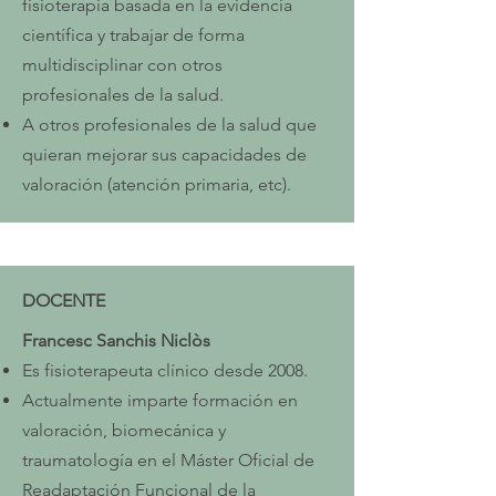
fisioterapia basada en la evidencia
científica y trabajar de forma
multidisciplinar con otros
profesionales de la salud.
A otros profesionales de la salud que
quieran mejorar sus capacidades de
valoración (atención primaria, etc).
DOCENTE
Francesc Sanchis Niclòs
Es fisioterapeuta clínico desde 2008.
Actualmente imparte formación en
valoración, biomecánica y
traumatología en el Máster Oficial de
Readaptación Funcional de la