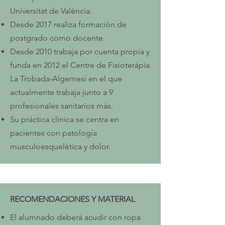
Universitat de València.
Desde 2017 realiza formación de
postgrado como docente.
Desde 2010 trabaja por cuenta propia y
funda en 2012 el Centre de Fisioteràpia
La Trobada-Algemesí en el que
actualmente trabaja junto a 9
profesionales sanitarios más.
Su práctica clínica se centra en
pacientes con patología
musculoesquelética y dolor.
RECOMENDACIONES Y MATERIAL
El alumnado deberá acudir con ropa