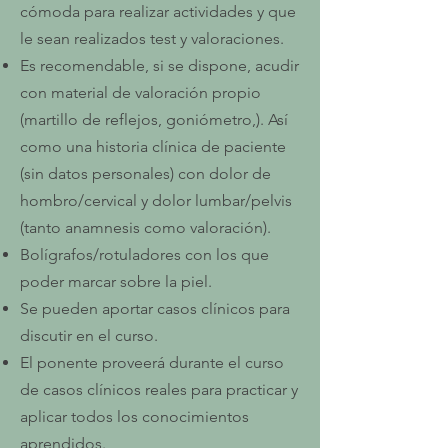
cómoda para realizar actividades y que
le sean realizados test y valoraciones.
Es recomendable, si se dispone, acudir
con material de valoración propio
(martillo de reflejos, goniómetro,). Así
como una historia clínica de paciente
(sin datos personales) con dolor de
hombro/cervical y dolor lumbar/pelvis
(tanto anamnesis como valoración).
Bolígrafos/rotuladores con los que
poder marcar sobre la piel.
Se pueden aportar casos clínicos para
discutir en el curso.
El ponente proveerá durante el curso
de casos clínicos reales para practicar y
aplicar todos los conocimientos
aprendidos.