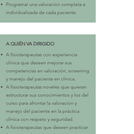
Programar una valoración completa e
individualizada de cada paciente.
A QUIÉN VA DIRIGIDO
A fisioterapeutas con experiencia
clínica que deseen mejorar sus
competencias en valoración, screening
y manejo del paciente en clínica.
A fisioterapeutas noveles que quieran
estructurar sus conocimientos y los del
curso para afrontar la valoración y
manejo del paciente en la práctica
clínica con respeto y seguridad.
A fisioterapeutas que deseen practicar